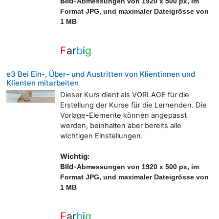
Bild-
A
bmessungen von 1920 x 500 px, im
Format JPG, und maximaler Dateigrösse von
1 MB
F
ar
b
i
g
e3 Bei Ein-, Über- und Austritten von Klientinnen und
Klienten mitarbeiten
Dieser Kurs dient als VORLAGE für die
Erstellung der Kurse für die Lernenden. Die
Vorlage-Elemente können angepasst
werden, beinhalten aber bereits alle
wichtigen Einstellungen.
Wichtig:
Bild-
A
bmessungen von 1920 x 500 px, im
Format JPG, und maximaler Dateigrösse von
1 MB
F
ar
b
i
g