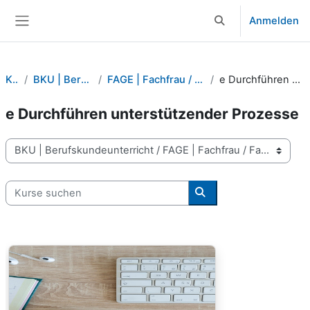
Zum Hauptinhalt
Anmelden
Sucheingabe umsch
Website-Übersicht
Kurse
BKU | Berufskundeunterricht
FAGE | Fachfrau / Fachmann Gesundheit 2027
e Durchführen unterstützender Prozesse
e Durchführen unterstützender Prozesse
Kursbereiche
Kurse suchen
Kurse suchen