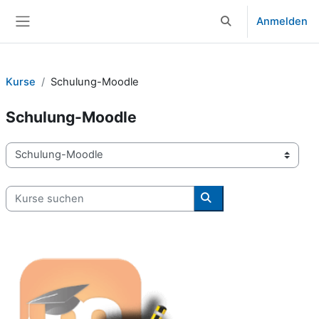
Zum Hauptinhalt
Anmelden
Sucheingabe umsch
Website-Übersicht
Kurse
Schulung-Moodle
Schulung-Moodle
Kursbereiche
Kurse suchen
Kurse suchen