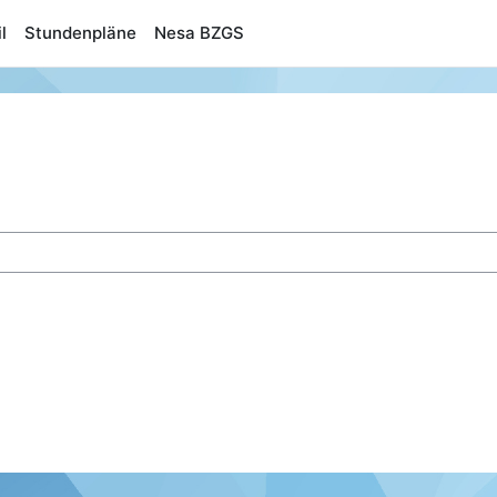
l
Stundenpläne
Nesa BZGS
n