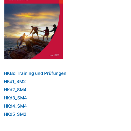
HKBd Training und Prüfungen
HKd1_SM2
HKd2_SM4
HKd3_SM4
HKd4_SM4
HKd5_SM2