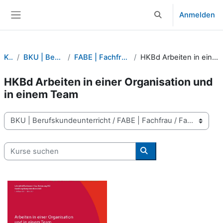
Zum Hauptinhalt
Anmelden
Sucheingabe umsch
Website-Übersicht
Kurse
BKU | Berufskundeunterricht
FABE | Fachfrau / Fachmann Betreuung
HKBd Arbeiten in einer Organisation und in einem Team
HKBd Arbeiten in einer Organisation und
in einem Team
Kursbereiche
Kurse suchen
Kurse suchen