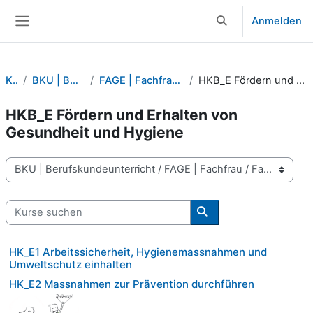
Zum Hauptinhalt
Anmelden
Sucheingabe umsch
Website-Übersicht
Kurse
BKU | Berufskundeunterricht
FAGE | Fachfrau / Fachmann Gesundheit NEU
HKB_E Fördern und Erhalten von Gesundheit und Hygiene
HKB_E Fördern und Erhalten von
Gesundheit und Hygiene
Kursbereiche
Kurse suchen
Kurse suchen
HK_E1 Arbeitssicherheit, Hygienemassnahmen und
Umweltschutz einhalten
HK_E2 Massnahmen zur Prävention durchführen