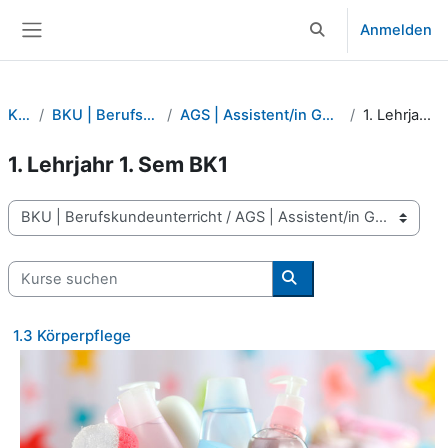
Zum Hauptinhalt
Anmelden
Sucheingabe umsch
Website-Übersicht
Kurse
BKU | Berufskundeunterricht
AGS | Assistent/in Gesundheit und Soziales
1. Lehrjahr 1. Sem BK1
1. Lehrjahr 1. Sem BK1
Kursbereiche
Kurse suchen
Kurse suchen
1.3 Körperpflege