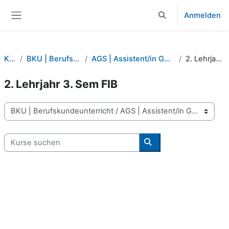
Zum Hauptinhalt
Anmelden
Sucheingabe umsch
Website-Übersicht
Kurse
BKU | Berufskundeunterricht
AGS | Assistent/in Gesundheit und Soziales
2. Lehrjahr 3. Sem FIB
2. Lehrjahr 3. Sem FIB
Kursbereiche
Kurse suchen
Kurse suchen