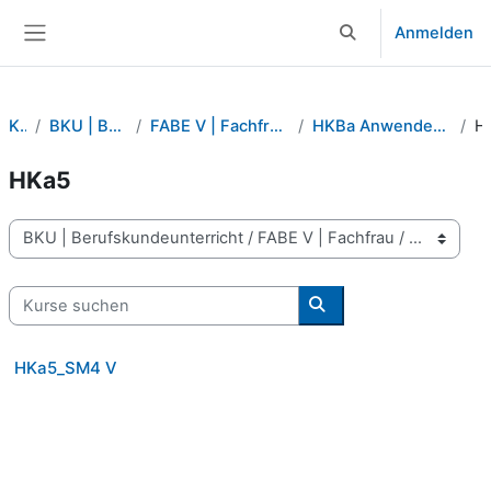
Zum Hauptinhalt
Anmelden
Sucheingabe umsch
Website-Übersicht
Kurse
BKU | Berufskundeunterricht
FABE V | Fachfrau / Fachmann Betreuung verkürzt
HKBa Anwenden von transversalen Kompetenzen
H
HKa5
Kursbereiche
Kurse suchen
Kurse suchen
HKa5_SM4 V