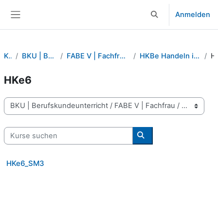
Zum Hauptinhalt
Anmelden
Sucheingabe umsch
Website-Übersicht
Kurse
BKU | Berufskundeunterricht
FABE V | Fachfrau / Fachmann Betreuung verkürzt
HKBe Handeln in spezifischen Begleitsituationen
H
HKe6
Kursbereiche
Kurse suchen
Kurse suchen
HKe6_SM3