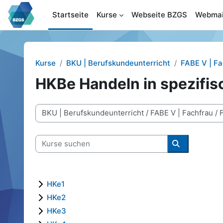
Zum Hauptinhalt
Startseite
Kurse
Webseite BZGS
Webmai
Kurse
BKU | Berufskundeunterricht
FABE V | F
HKBe Handeln in spezifis
Kursbereiche
Kurse suchen
Kurse suche
HKe1
HKe2
HKe3