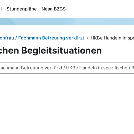
l
Stundenpläne
Nesa BZGS
achfrau / Fachmann Betreuung verkürzt
HKBe Handeln in spe
chen Begleitsituationen
n