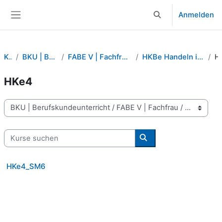
Zum Hauptinhalt
Anmelden
Sucheingabe umsch
Website-Übersicht
Kurse
BKU | Berufskundeunterricht
FABE V | Fachfrau / Fachmann Betreuung verkürzt
HKBe Handeln in spezifischen Begleitsituationen
H
HKe4
Kursbereiche
Kurse suchen
Kurse suchen
HKe4_SM6