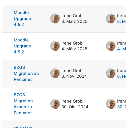
Liste der Themen - 7 von 7
Moodle
Irene Grob
Irene
Upgrade
8. März 2025
8. M
4.5.2
Moodle
Irene Grob
Irene
Upgrade
4. März 2025
4. M
4.5.2
BZGS
Irene Grob
Irene
Migration zu
8. Nov. 2024
8. No
Pentanet
BZGS
Migration
Irene Grob
Irene
Avaris zu
30. Okt. 2024
30. O
Pentanet