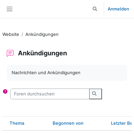
Zum Hauptinhalt
Anmelden
Sucheingabe umsch
Website-Übersicht
Website
Ankündigungen
Ankündigungen
Abschlussbedingungen
Nachrichten und Ankündigungen
Foren durchsuchen
Foren durchsuche
Thema
Begonnen von
Letzter Bei
Status